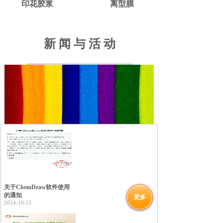
印花胶浆
离型膜
新 闻 与 活 动
关于ChemDraw软件使用
的通知
更多
2024-10-11