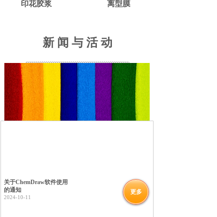
印花胶浆
离型膜
新 闻 与 活 动
关于ChemDraw软件使用
的通知
更多
2024-10-11