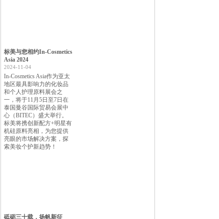
标美与您相约In-Cosmetics
Asia 2024
2024-11-04
In-Cosmetics Asia作为亚太
地区最具影响力的化妆品
和个人护理原料展会之
一，将于11月5日至7日在
泰国曼谷国际贸易会展中
心（BITEC）盛大举行。
标美将携创新配方+明星有
机硅原料亮相，为您提供
亮眼的市场解决方案，探
索美妆个护新趋势！
砥砺三十载，扬帆新征