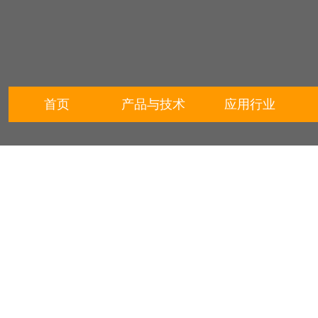
首页
产品与技术
应用行业
广东标美硅
成立于199
研发生产有
致力于为客