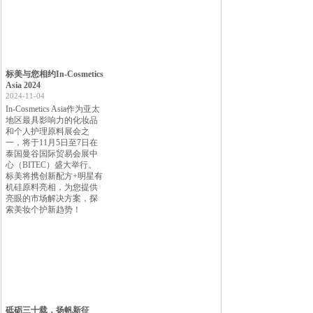
标美与您相约In-Cosmetics
Asia 2024
2024-11-04
In-Cosmetics Asia作为亚太
地区最具影响力的化妆品
和个人护理原料展会之
一，将于11月5日至7日在
泰国曼谷国际贸易会展中
心（BITEC）盛大举行。
标美将携创新配方+明星有
机硅原料亮相，为您提供
亮眼的市场解决方案，探
索美妆个护新趋势！
砥砺三十载，扬帆新征