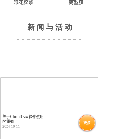
印花胶浆
离型膜
新 闻 与 活 动
关于ChemDraw软件使用
的通知
更多
2024-10-11